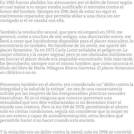
En 1981 fueron abolidos los atenuantes por el delito de honor según
el cual matar a tu mujer estaba justificado si atentaba contra el
honor del hombre. Siempre en 1981 dejó de estar en vigor el
matrimonio reparador, que permitía violar a una chica sin ser
castigado si él se casaba con ella.
También la revolución sexual, que para mí empezó en 1970, me
provocó, como a muchas de mis amigas, una disociación nueva: me
llevó a creer que haciéndome disponible para el placer masculino, lo
encontraría yo también. No fiándome de mi sentir, me aparté del
placer femenino. Ya en 1972 Carla Lonzi señalaba el peligro en
La
mujer clitórica y la mujer vaginal,
pero yo me obstinaba inútilmente
en buscar el placer donde era imposible encontrarlo. Solo más tarde
he descubierto, siempre con el mismo hombre, que como anuncia el
título del libro de María-Milagros Rivera Garretas
El placer femenino
es clitórico
o no es.
Pensemos también en el aborto: era considerado un “delito contra la
integridad y la salud de la estirpe”, en vez de una consecuencia
sufrida por las mujeres de las irresponsables prácticas sexuales
masculinas. Ni yo ni ninguna que conozco queremos una
sexualidad que nos deje embarazadas si no deseamos traer al
mundo una criatura. Pero la ley 194 de 1978, permitiendo el aborto
solo en ciertas condiciones, seguía sin considerar que la mujer es
un ser entero y capaz de autodeterminación: otros deciden qué
permitirle hacer o no hacer cuando está encinta.
Y la violación era un delito contra la moral; solo en 1996 se convirtió