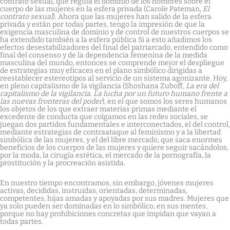
contrato sexual, que regula el dominio de los hombres sobre el
cuerpo de las mujeres en la esfera privada (Carole Pateman,
El
contrato sexual
). Ahora que las mujeres han salido de la esfera
privada y están por todas partes, tengo la impresión de que la
exigencia masculina de dominio y de control de nuestros cuerpos se
ha extendido también a la esfera pública Si a esto añadimos los
efectos desestabilizadores del final del patriarcado, entendido como
final del consenso y de la dependencia femenina de la medida
masculina del mundo, entonces se comprende mejor el despliegue
de estrategias muy eficaces en el plano simbólico dirigidas a
reestablecer estereotipos al servicio de un sistema agonizante. Hoy,
en pleno capitalismo de la vigilancia (Shoshana Zuboff,
La era del
capitalismo de la vigilancia. La lucha por un futuro humano frente a
las nuevas fronteras del poder
), en el que somos los seres humanos
los objetos de los que extraer materias primas mediante el
excedente de conducta que colgamos en las redes sociales, se
juegan dos partidos fundamentales e interconectados, el del control,
mediante estrategias de contraataque al feminismo y a la libertad
simbólica de las mujeres, y el del libre mercado, que saca enormes
beneficios de los cuerpos de las mujeres y quiere seguir sacándolos,
por la moda, la cirugía estética, el mercado de la pornografía, la
prostitución y la procreación asistida.
En nuestro tiempo encontramos, sin embargo, jóvenes mujeres
activas, decididas, instruidas, orientadas, determinadas,
competentes, hijas amadas y apoyadas por sus madres. Mujeres que
ya solo pueden ser dominadas en lo simbólico, en sus mentes,
porque no hay prohibiciones concretas que impidan que vayan a
todas partes.