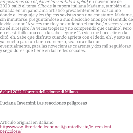
empezamos con el placer (en sentido amplio)
; en noviembre de
2020 salió el tema
Clito
de la rapera italiana Madame, también ella
situada en un panorama artístico prevalentemente masculino
donde el lenguaje y los tópicos sexistas son una constante. Madame,
sin inmutarse, preguntándose a sus dieciocho años por el sentido de
lavida, canta: “A veces me río y no entiendo el motivo / A veces vivo y
no sé si respiro / A veces tropiezo y no comprendo que camino”. Pero
en el estribillo una cosa la sabe segura: “La vida me hace clic en la
clitó, eh. Sabe que disfruto cuando aprieta con el dedo, eh”, y esto es
ya mucho para un buen comienzo, sea para ella que,
eventualmente, para las novecientas cuarenta y dos mil seguidoras
y seguidores que tiene en las redes sociales.
6 abril 2022. Libreria delle donne di Milano
Luciana Tavernini
:
Las reacciones peligrosas
Artículo original en italiano:
https://www.libreriadelledonne.it/puntodivista/le-reazioni-
pericolose/