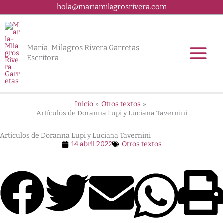
Ir
hola@mariamilagrosrivera.com
al
contenido
María-Milagros Rivera Garretas
Escritora
Inicio
Otros textos
Artículos de Doranna Lupi y Luciana Tavernini
Artículos de Doranna Lupi y Luciana Tavernini
14 abril 2022
Otros textos