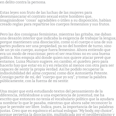
en delito contra la persona.
Estas leyes son fruto de las luchas de las mujeres para
desenmascarar el contrato sexual entre hombres que,
imaginándose “cosas” agradables o útiles a su disposición, habían
creado reglas para repartirse los cuerpos femeninos y sus frutos.
Pero las dos consignas feministas, mientras las gritaba, me daban
una desazón interior que indicaba la exigencia de trabajar la lengua;
porque mantienen una disociación, como si el cuerpo o una de sus
partes pudiera ser una propiedad, ya no del hombre de turno, sino
de un yo sin cuerpo, aunque fuera femenino. Ahora entiendo que
era un modo de reaccionar, pero el ser reactivas no es una buena
política. Nos empuja ahí donde quien nos quiere atacar prevé que
estamos. Luisa Muraro sugiere, en cambio, el
quiebro
, pero para
hacerlo hay que estar en sí y en relación al menos con otra para ser
capaces de sentir la propia verdad. Así he podido recuperar la
indisolubilidad del
alma corporal,
como dice Antonietta Potente.
Consigo partir de mí, del “cuerpo que yo soy”, y tomar la palabra
públicamente, con la fuerza de mi sentir.
Una mujer que está estudiando textos del pensamiento de la
diferencia, refiriéndose a una experiencia de juventud, me ha
escrito que entonces no tenía el vocabulario político que la ayudara
a nombrar lo que le pasaba, mientras que ahora sabe reconocer lo
que le permite ser libre. Indica, pues, la importancia de las palabras
justas. Creo que es equívoco el actual eslogan “My body, my choice”,
porque perpetúa la disociación, multiplicada por el neoliberalismo y