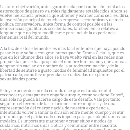
La auto-objetivación, antes garantizada por la adhesión total a los
estereotipos de género y a roles rígidamente establecidos, ahora se
vuelve mercancía preciosa que obtener y extraer como sea; es, diría,
la inversión principal de muchas empresas económicas y de toda
política conservadora, única forma de control posible en las
democracias igualitarias occidentales, también en lo relativo al
lenguaje que no logra modificarse para incluir la experiencia
femenina real del mundo.
A la luz de estos elementos es más fácil entender que haya podido
pasar lo que señala con gran preocupación Emma Ciciulla, que es
que en los últimos diez años se haya vuelto viral en las redes una
propuesta que se ha apropiado el nombre feminismo y que anima a
adoptar, sin vacilar, en nombre de la autodeterminación y de la
libertad de sentirse a gusto, modos de feminidad impuestos por el
patriarcado, como llevar prendas sexualizadas o explorar
sexualidades porno.
Estoy de acuerdo con ella cuando dice que es fundamental
reconocer y destapar este engaño aunque, como sostiene Zuboff,
una sola no pueda hacerse cargo de este desafío. Vale por tanto
seguir en el terreno de las relaciones entre mujeres y de una
representación del cuerpo nacida de nuestra experiencia,
intentando volver a sanar la división entre mente, cuerpo y sentir
profundo que el patriarcado nos impuso para que adoptáramos sus
modelos. Es importante mantener y crear sitios y modos de
cuidarnos, nutrirnos unas a otras y comunicar entre nosotras
manteniéndonos enraizadas en el deseo y en el placer femenino.