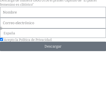
Descarga de manera GRATUITA el primer capítulo de "El placer
femenino es clitórico"
Nombre
Correo
electrónico
País
Acepto la Política de Privacidad.
Descargar