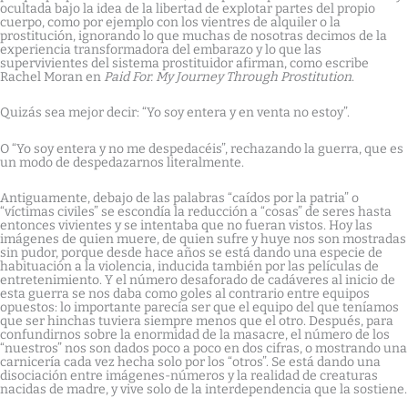
ocultada bajo la idea de la libertad de explotar partes del propio
cuerpo, como por ejemplo con los vientres de alquiler o la
prostitución, ignorando lo que muchas de nosotras decimos de la
experiencia transformadora del embarazo y lo que las
supervivientes del sistema prostituidor afirman, como escribe
Rachel Moran en
Paid For. My Journey Through Prostitution
.
Quizás sea mejor decir: “Yo soy entera y en venta no estoy”.
O “Yo soy entera y no me despedacéis”, rechazando la guerra, que es
un modo de despedazarnos literalmente.
Antiguamente, debajo de las palabras “caídos por la patria” o
“víctimas civiles” se escondía la reducción a “cosas” de seres hasta
entonces vivientes y se intentaba que no fueran vistos. Hoy las
imágenes de quien muere, de quien sufre y huye nos son mostradas
sin pudor, porque desde hace años se está dando una especie de
habituación a la violencia, inducida también por las películas de
entretenimiento. Y el número desaforado de cadáveres al inicio de
esta guerra se nos daba como goles al contrario entre equipos
opuestos: lo importante parecía ser que el equipo del que teníamos
que ser hinchas tuviera siempre menos que el otro. Después, para
confundirnos sobre la enormidad de la masacre, el número de los
“nuestros” nos son dados poco a poco en dos cifras, o mostrando una
carnicería cada vez hecha solo por los “otros”. Se está dando una
disociación entre imágenes-números y la realidad de creaturas
nacidas de madre, y vive solo de la interdependencia que la sostiene.