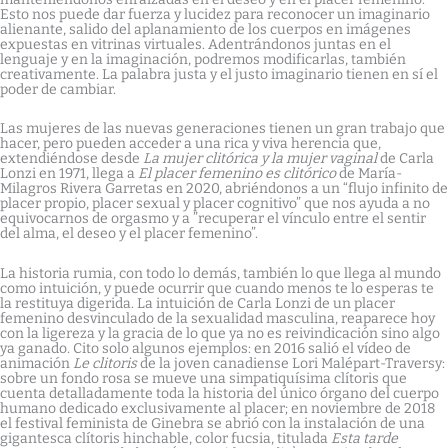
Esto nos puede dar fuerza y lucidez para reconocer un imaginario
alienante, salido del aplanamiento de los cuerpos en imágenes
expuestas en vitrinas virtuales. Adentrándonos juntas en el
lenguaje y en la imaginación, podremos modificarlas, también
creativamente. La palabra justa y el justo imaginario tienen en sí el
poder de cambiar.
Las mujeres de las nuevas generaciones tienen un gran trabajo que
hacer, pero pueden acceder a una rica y viva herencia que,
extendiéndose desde
La mujer clitórica y la mujer vaginal
de Carla
Lonzi en 1971, llega a
El placer femenino es clitórico
de María-
Milagros Rivera Garretas en 2020, abriéndonos a un “flujo infinito de
placer propio, placer sexual y placer cognitivo” que nos ayuda a no
equivocarnos de orgasmo y a ”recuperar el vínculo entre el sentir
del alma, el deseo y el placer femenino”.
La historia rumia, con todo lo demás, también lo que llega al mundo
como intuición, y puede ocurrir que cuando menos te lo esperas te
la restituya digerida. La intuición de Carla Lonzi de un placer
femenino desvinculado de la sexualidad masculina, reaparece hoy
con la ligereza y la gracia de lo que ya no es reivindicación sino algo
ya ganado. Cito solo algunos ejemplos: en 2016 salió el vídeo de
animación
Le clitoris
de la joven canadiense Lori Malépart-Traversy:
sobre un fondo rosa se mueve una simpatiquísima clítoris que
cuenta detalladamente toda la historia del único órgano del cuerpo
humano dedicado exclusivamente al placer; en noviembre de 2018
el festival feminista de Ginebra se abrió con la instalación de una
gigantesca clítoris hinchable, color fucsia, titulada
Esta tarde