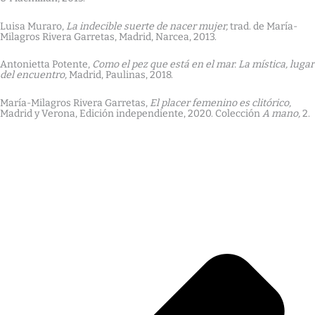
Luisa Muraro,
La indecible suerte de nacer mujer,
trad. de María-
Milagros Rivera Garretas, Madrid, Narcea, 2013.
Antonietta Potente,
Como el pez que está en el mar. La mística, lugar
del encuentro,
Madrid, Paulinas, 2018.
María-Milagros Rivera Garretas,
El placer femenino es clitórico,
Madrid y Verona, Edición independiente, 2020. Colección
A mano,
2.