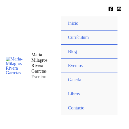
Ir
hola@mariamilagrosrivera.com
al
contenido
Inicio
Currículum
Blog
María-
Milagros
Rivera
Eventos
Garretas
Escritora
Galería
Libros
Contacto
hola@mariamilagrosrivera.com