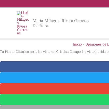
Ir
al
contenido
María-Milagros Rivera Garretas
Escritora
Inicio
Opiniones de 
Tu Placer Clitórico no lo he visto en Cristina Campo: he visto herida 