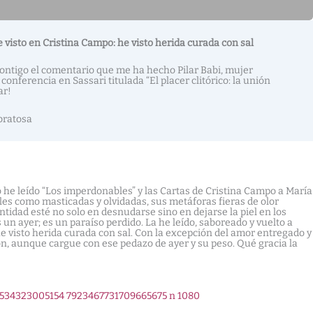
he visto en Cristina Campo: he visto herida curada con sal
ontigo el comentario que me ha hecho Pilar Babi, mujer
conferencia en Sassari titulada “El placer clitórico: la unión
ar!
bratosa
o he leído “Los imperdonables” y las Cartas de Cristina Campo a María
es como masticadas y olvidadas, sus metáforas fieras de olor
antidad esté no solo en desnudarse sino en dejarse la piel en los
 un ayer; es un paraíso perdido. La he leído, saboreado y vuelto a
he visto herida curada con sal. Con la excepción del amor entregado y
azón, aunque cargue con ese pedazo de ayer y su peso. Qué gracia la