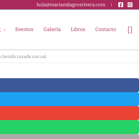
hola@mariamilagrosrivera.com
g
Eventos
Galería
Libros
Contacto
to herida curada con sal