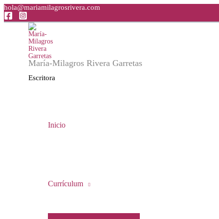
Ir
hola@mariamilagrosrivera.com
al
contenido
María-Milagros Rivera Garretas
Escritora
Inicio
Currículum