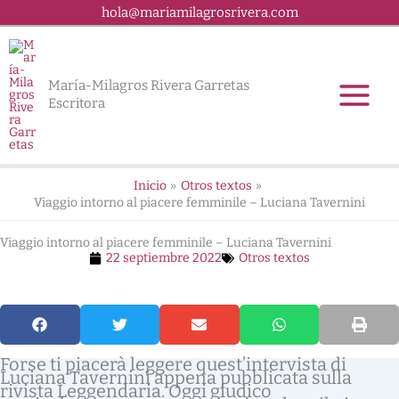
Ir
hola@mariamilagrosrivera.com
al
contenido
María-Milagros Rivera Garretas
Escritora
Inicio
Otros textos
Viaggio intorno al piacere femminile – Luciana Tavernini
Viaggio intorno al piacere femminile – Luciana Tavernini
22 septiembre 2022
Otros textos
Forse ti piacerà leggere quest’intervista di
Luciana Tavernini appena pubblicata sulla
rivista Leggendaria. Oggi giudico