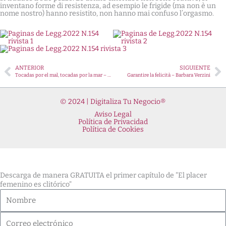
inventano forme di resistenza, ad esempio le frigide (ma non è un
nome nostro) hanno resistito, non hanno mai confuso l’orgasmo.
Ant
Si
ANTERIOR
SIGUIENTE
Tocadas por el mal, tocadas por la mar – Antonietta Potente
Garantire la felicità – Barbara Verzini
© 2024 | Digitaliza Tu Negocio®
Aviso Legal
Política de Privacidad
Política de Cookies
Descarga de manera GRATUITA el primer capítulo de "El placer
femenino es clitórico"
Nombre
Correo
electrónico