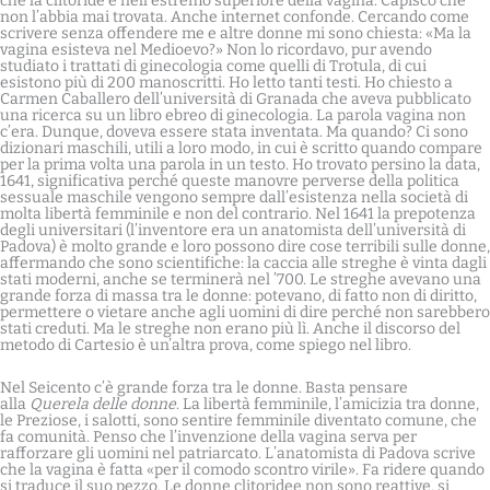
che la clitoride è nell’estremo superiore della vagina. Capisco che
non l’abbia mai trovata. Anche internet confonde. Cercando come
scrivere senza offendere me e altre donne mi sono chiesta: «Ma la
vagina esisteva nel Medioevo?» Non lo ricordavo, pur avendo
studiato i trattati di ginecologia come quelli di Trotula, di cui
esistono più di 200 manoscritti. Ho letto tanti testi. Ho chiesto a
Carmen Caballero dell’università di Granada che aveva pubblicato
una ricerca su un libro ebreo di ginecologia. La parola vagina non
c’era. Dunque, doveva essere stata inventata. Ma quando? Ci sono
dizionari maschili, utili a loro modo, in cui è scritto quando compare
per la prima volta una parola in un testo. Ho trovato persino la data,
1641, significativa perché queste manovre perverse della politica
sessuale maschile vengono sempre dall’esistenza nella società di
molta libertà femminile e non del contrario. Nel 1641 la prepotenza
degli universitari (l’inventore era un anatomista dell’università di
Padova) è molto grande e loro possono dire cose terribili sulle donne,
affermando che sono scientifiche: la caccia alle streghe è vinta dagli
stati moderni, anche se terminerà nel ’700. Le streghe avevano una
grande forza di massa tra le donne: potevano, di fatto non di diritto,
permettere o vietare anche agli uomini di dire perché non sarebbero
stati creduti. Ma le streghe non erano più lì. Anche il discorso del
metodo di Cartesio è un’altra prova, come spiego nel libro.
Nel Seicento c’è grande forza tra le donne. Basta pensare
alla
Querela delle donne
. La libertà femminile, l’amicizia tra donne,
le Preziose, i salotti, sono sentire femminile diventato comune, che
fa comunità. Penso che l’invenzione della vagina serva per
rafforzare gli uomini nel patriarcato. L’anatomista di Padova scrive
che la vagina è fatta «per il comodo scontro virile». Fa ridere quando
si traduce il suo pezzo. Le donne clitoridee non sono reattive, si