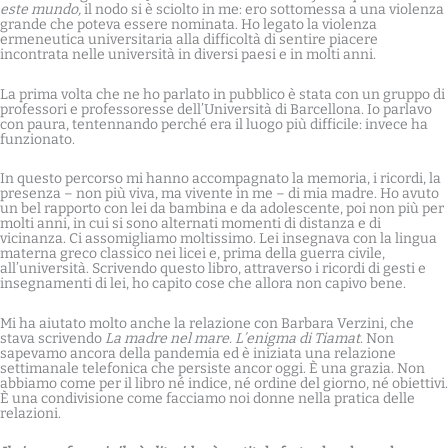
este mundo,
il nodo si è sciolto in me: ero sottomessa a una violenza
grande che poteva essere nominata. Ho legato la violenza
ermeneutica universitaria alla difficoltà di sentire piacere
incontrata nelle università in diversi paesi e in molti anni.
La prima volta che ne ho parlato in pubblico è stata con un gruppo di
professori e professoresse dell’Università di Barcellona. Io parlavo
con paura, tentennando perché era il luogo più difficile: invece ha
funzionato.
In questo percorso mi hanno accompagnato la memoria, i ricordi, la
presenza – non più viva, ma vivente in me – di mia madre. Ho avuto
un bel rapporto con lei da bambina e da adolescente, poi non più per
molti anni, in cui si sono alternati momenti di distanza e di
vicinanza. Ci assomigliamo moltissimo. Lei insegnava con la lingua
materna greco classico nei licei e, prima della guerra civile,
all’università. Scrivendo questo libro, attraverso i ricordi di gesti e
insegnamenti di lei, ho capito cose che allora non capivo bene.
Mi ha aiutato molto anche la relazione con
Barbara Verzini, che
stava scrivendo
La madre nel mare. L’enigma di Tiamat
. Non
sapevamo ancora della pandemia ed è iniziata una relazione
settimanale telefonica che persiste ancor oggi. È una grazia. Non
abbiamo come per il libro né indice, né ordine del giorno, né obiettivi.
È una condivisione come facciamo noi donne nella pratica delle
relazioni.