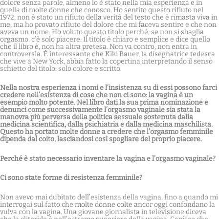
dolore senza parole, almeno lo è stato nella mia esperienza e in
quella di molte donne che conosco. Ho sentito questo rifiuto nel
1972, non è stato un rifiuto della verità del testo che è rimasta viva in
me, ma ho provato rifiuto del dolore che mi faceva sentire e che non
aveva un nome. Ho voluto questo titolo perché, se non si sbaglia
orgasmo, c’è solo piacere. Il titolo è chiaro e semplice e dice quello
che il libro è, non ha altra pretesa. Non va contro, non entra in
controversia. È interessante che Kiki Bauer, la disegnatrice tedesca
che vive a New York, abbia fatto la copertina interpretando il senso
schietto del titolo: solo colore e scritto.
Nella nostra esperienza i nomi e l’insistenza su di essi possono farci
credere nell’esistenza di cose che non ci sono: la vagina è un
esempio molto potente. Nel libro dati la sua prima nominazione e
denunci come successivamente l’orgasmo vaginale sia stata la
manovra più perversa della politica sessuale sostenuta dalla
medicina scientifica, dalla psichiatria e dalla medicina maschilista.
Questo ha portato molte donne
a credere che l’orgasmo femminile
dipenda dal coito, lasciandosi così spogliare del proprio piacere.
Perché è stato necessario inventare la vagina e l’orgasmo vaginale?
Ci sono state forme di resistenza femminile?
Non avevo mai dubitato dell’esistenza della vagina, fino a quando mi
interrogai sul fatto che molte donne colte ancor oggi confondano la
vulva con la vagina. Una giovane giornalista in televisione diceva