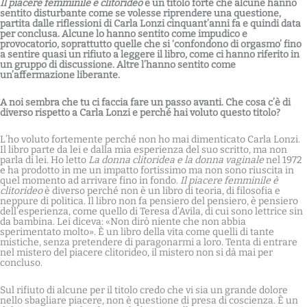
Il piacere femminile è clitorideo
è un titolo forte che alcune hanno
sentito disturbante come se volesse riprendere una questione,
partita dalle riflessioni di Carla Lonzi cinquant’anni fa e quindi data
per conclusa. Alcune lo hanno sentito come impudico e
provocatorio, soprattutto quelle che si ‘confondono di orgasmo’ fino
a sentire quasi un rifiuto a leggere il libro, come ci hanno riferito in
un gruppo di discussione. Altre l’hanno sentito come
un’affermazione liberante.
A noi sembra che tu ci faccia fare un passo avanti. Che cosa c’è di
diverso rispetto a Carla Lonzi e perché hai voluto questo titolo?
L’ho voluto fortemente perché non ho mai dimenticato Carla Lonzi.
Il libro parte da lei e dalla mia esperienza del suo scritto, ma non
parla di lei. Ho letto
La donna clitoridea e la donna vaginale
nel 1972
e ha prodotto in me un impatto fortissimo ma non sono riuscita in
quel momento ad arrivare fino in fondo.
Il piacere femminile è
clitorideo
è diverso perché non è un libro di teoria, di filosofia e
neppure di politica. Il libro non fa pensiero del pensiero, è pensiero
dell’esperienza, come quello di Teresa d’Avila, di cui sono lettrice sin
da bambina. Lei diceva: «Non dirò niente che non abbia
sperimentato molto». È un libro della vita come quelli di tante
mistiche, senza pretendere di paragonarmi a loro. Tenta di entrare
nel mistero del piacere clitorideo, il mistero non si dà mai per
concluso.
Sul rifiuto di alcune per il titolo credo che vi sia un grande dolore
nello sbagliare piacere, non è questione di presa di coscienza. È un