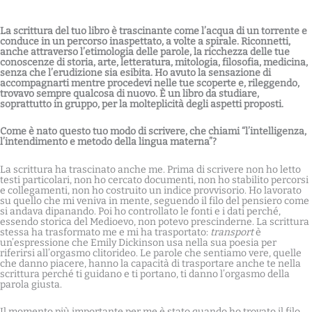
La scrittura del tuo libro è trascinante come l’acqua di un torrente e
conduce in un percorso inaspettato, a volte a spirale. Riconnetti,
anche attraverso l’etimologia delle parole, la ricchezza delle tue
conoscenze di storia, arte, letteratura, mitologia, filosofia, medicina,
senza che l’erudizione sia esibita. Ho avuto la sensazione di
accompagnarti mentre procedevi nelle tue scoperte e, rileggendo,
trovavo sempre qualcosa di nuovo. È un libro da studiare,
soprattutto in gruppo, per la molteplicità degli aspetti proposti.
Come è nato questo tuo modo di scrivere, che chiami “l’intelligenza,
l’intendimento e metodo della lingua materna”?
La scrittura ha trascinato anche me. Prima di scrivere non ho letto
testi particolari, non ho cercato documenti, non ho stabilito percorsi
e collegamenti, non ho costruito un indice provvisorio. Ho lavorato
su quello che mi veniva in mente, seguendo il filo del pensiero come
si andava dipanando. Poi ho controllato le fonti e i dati perché,
essendo storica del Medioevo, non potevo prescinderne. La scrittura
stessa ha trasformato me e mi ha trasportato:
transport
è
un’espressione che Emily Dickinson usa nella sua poesia per
riferirsi all’orgasmo clitorideo. Le parole che sentiamo vere, quelle
che danno piacere, hanno la capacità di trasportare anche te nella
scrittura perché ti guidano e ti portano, ti danno l’orgasmo della
parola giusta.
Il momento più importante per me è stato quando ho trovato il filo