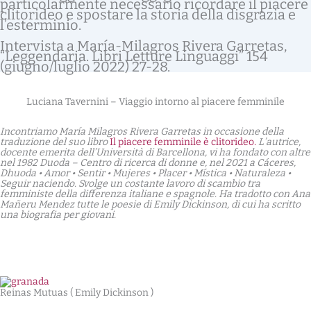
particolarmente necessario ricordare il piacere
clitorideo e spostare la storia della disgrazia e
l’esterminio.
Intervista a María-Milagros Rivera Garretas,
“Leggendaria. Libri Letture Linguaggi” 154
(giugno/luglio 2022) 27-28.
Luciana Tavernini – Viaggio intorno al piacere femminile
Incontriamo María Milagros Rivera Garretas in occasione della
traduzione del suo libro
Il piacere femminile è clitorideo
.
L’autrice,
docente emerita dell’Università di Barcellona, vi ha fondato con altre
nel 1982 Duoda – Centro di ricerca di donne e, nel 2021 a Cáceres,
Dhuoda • Amor • Sentir • Mujeres • Placer • Mística • Naturaleza •
Seguir naciendo. Svolge un costante lavoro di scambio tra
femministe della differenza italiane e spagnole. Ha tradotto con Ana
Mañeru Mendez tutte le poesie di Emily Dickinson, di cui ha scritto
una biografia per giovani.
Reinas Mutuas ( Emily Dickinson )