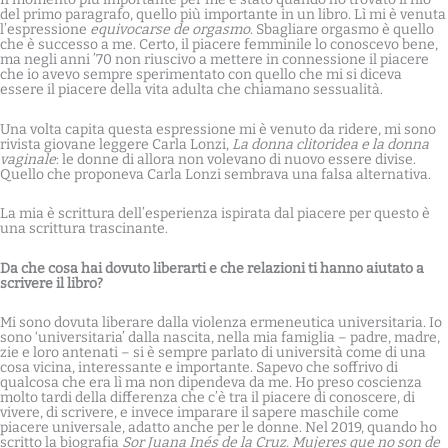
del primo paragrafo, quello più importante in un libro. Lì mi è venuta
l’espressione
equivocarse de orgasmo
. Sbagliare orgasmo è quello
che è successo a me. Certo, il piacere femminile lo conoscevo bene,
ma negli anni ’70 non riuscivo a mettere in connessione il piacere
che io avevo sempre sperimentato con quello che mi si diceva
essere il piacere della vita adulta che chiamano sessualità.
Una volta capita questa espressione mi è venuto da ridere, mi sono
rivista giovane leggere Carla Lonzi,
La donna clitoridea e la donna
vaginale
: le donne di allora non volevano di nuovo essere divise.
Quello che proponeva Carla Lonzi sembrava una falsa alternativa.
La mia è scrittura dell’esperienza ispirata dal piacere per questo è
una scrittura trascinante.
Da che cosa hai dovuto liberarti e che relazioni ti hanno aiutato a
scrivere il libro?
Mi sono dovuta liberare dalla violenza ermeneutica universitaria. Io
sono ‘universitaria’ dalla nascita, nella mia famiglia – padre, madre,
zie e loro antenati – si è sempre parlato di università come di una
cosa vicina, interessante e importante. Sapevo che soffrivo di
qualcosa che era lì ma non dipendeva da me. Ho preso coscienza
molto tardi della differenza che c’è tra il piacere di conoscere, di
vivere, di scrivere, e invece imparare il sapere maschile come
piacere universale, adatto anche per le donne. Nel 2019, quando ho
scritto la biografia
Sor Juana Inés de la Cruz. Mujeres que no son de