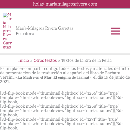
Ir
hola@mariamilagrosrivera.com
al
contenido
María-Milagros Rivera Garretas
Escritora
Inicio
Otros textos
Textos de la Era de la Perla
Es un placer compartir contigo todos los textos y materiales del acto
de presentación de la traducción al español del libro de Barbara
Verzini, «𝐋𝐚 𝐌𝐚𝐝𝐫𝐞 𝐞𝐧 𝐞𝐥 𝐌𝐚𝐫. 𝐄𝐥 𝐞𝐧𝐢𝐠𝐦𝐚 𝐝𝐞 𝐓𝐢𝐚𝐦𝐚𝐭», el día 19 de junio de
2021.⁣⁣
[3d-flip-book mode="thumbnail-lightbox" id="1266" title="true"
template="short-white-book-view" lightbox="dark-shadow"][/3d-
flip-book]
[3d-flip-book mode="thumbnail-lightbox" id="1268" title="true"
template="short-white-book-view" lightbox="dark-shadow"][/3d-
flip-book]
[3d-flip-book mode="thumbnail-lightbox" id="1271" title="true"
template="short-white-book-view" lightbox="dark-shadow"][/3d-
flip-book]