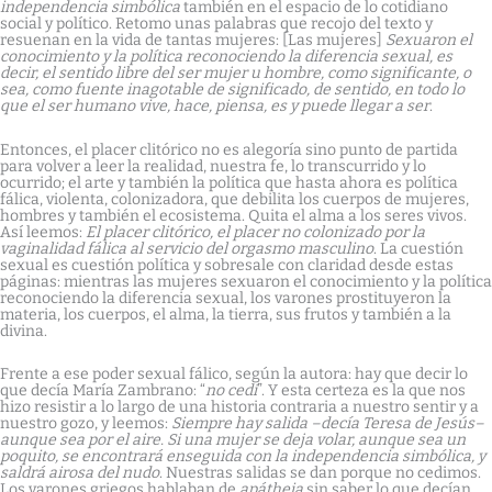
independencia simbólica
también en el espacio de lo cotidiano
social y político. Retomo unas palabras que recojo del texto y
resuenan en la vida de tantas mujeres: [Las mujeres]
Sexuaron el
conocimiento y la política reconociendo la diferencia sexual, es
decir, el sentido libre del ser mujer u hombre, como significante, o
sea, como fuente inagotable de significado, de sentido, en todo lo
que el ser humano vive, hace, piensa, es y puede llegar a ser
.
Entonces, el placer clitórico no es alegoría sino punto de partida
para volver a leer la realidad, nuestra fe, lo transcurrido y lo
ocurrido; el arte y también la política que hasta ahora es política
fálica, violenta, colonizadora, que debilita los cuerpos de mujeres,
hombres y también el ecosistema. Quita el alma a los seres vivos.
Así leemos:
El placer clitórico, el placer no colonizado por la
vaginalidad fálica al servicio del orgasmo masculino
. La cuestión
sexual es cuestión política y sobresale con claridad desde estas
páginas: mientras las mujeres sexuaron el conocimiento y la política
reconociendo la diferencia sexual, los varones prostituyeron la
materia, los cuerpos, el alma, la tierra, sus frutos y también a la
divina.
Frente a ese poder sexual fálico, según la autora: hay que decir lo
que decía María Zambrano: “
no cedí
”. Y esta certeza es la que nos
hizo resistir a lo largo de una historia contraria a nuestro sentir y a
nuestro gozo, y leemos:
Siempre hay salida –decía Teresa de Jesús–
aunque sea por el aire. Si una mujer se deja volar, aunque sea un
poquito, se encontrará enseguida con la independencia simbólica, y
saldrá airosa del nudo
. Nuestras salidas se dan porque no cedimos.
Los varones griegos hablaban de
apátheia
sin saber lo que decían.