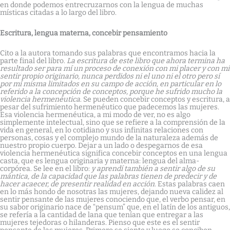
en donde podemos entrecruzarnos con la lengua de muchas
místicas citadas a lo largo del libro.
Escritura, lengua materna, concebir pensamiento
Cito a la autora tomando sus palabras que encontramos hacia la
parte final del libro.
La escritura de este libro que ahora termina ha
resultado ser para mí un proceso de conexión con mi placer y con mi
sentir propio originario, nunca perdidos ni el uno ni el otro pero sí
por mí misma limitados en su campo de acción, en particular en lo
referido a la concepción de conceptos, porque he sufrido mucho la
violencia hermenéutica
. Se pueden concebir conceptos y escritura, a
pesar del sufrimiento hermenéutico que padecemos las mujeres.
Esa violencia hermenéutica, a mi modo de ver, no es algo
simplemente intelectual, sino que se refiere a la comprensión de la
vida en general, en lo cotidiano y sus infinitas relaciones con
personas, cosas y el complejo mundo de la naturaleza además de
nuestro propio cuerpo. Dejar a un lado o despegarnos de esa
violencia hermenéutica significa concebir conceptos en una lengua
casta, que es lengua originaria y materna: lengua del alma-
corpórea. Se lee en el libro:
y aprendí también a sentir algo de su
mántica, de la capacidad que las palabras tienen de predecir y de
hacer acaecer, de presentir realidad en acción
. Estas palabras caen
en lo más hondo de nosotras las mujeres, dejando nueva calidez al
sentir pensante de las mujeres conociendo que, el verbo pensar, en
su sabor originario nace de “pensum” que, en el latín de los antiguos,
se refería a la cantidad de lana que tenían que entregar a las
mujeres tejedoras o hilanderas. Pienso que este es el sentir