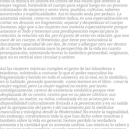
como la mística es unitiva en contra de esa visión que inventó la
mujer vaginal, hiriéndole el cuerpo para seguir luego en un proceso
colonizador de mujeres y seres vivos: pueblos, culturas, saberes
ancestrales y espiritualidades. Así el mundo anda por pedazo.
La
anatomía misma, como su nombre indica, es una especialización en
cortar, en desunir, en fragmentar, separar y despedazar el cuerpo
humano, algo que a las mujeres nos molesta especialmente porque
amamos el Todo y tenemos una predisposición especial para la
relación, la relación sin fin, por el gusto de estar en relación, que nos
nace de un cuerpo, el femenino, que tiene por naturaleza la
fascinante capacidad de ser dos, de crear y albergar otro ser dentro
de sí
. Desde la anatomía nace la perspectiva de la vida en cuanto
jerarquización, intentando borrar lo simbólico primordial, originario,
que no es vertical sino circular y unitivo.
Así las mujeres místicas cumplen el gesto de las hilanderas o
tejedoras, volviendo a costurar lo que el poder masculino ha
fragmentado y herido en todo el universo: en lo real, en lo simbólico,
en lo hablado, pensado queriendo -como leemos en el libro-
crear la
mujer vaginal, pero La mujer vaginal no existe, por tanto,
ontológicamente, carece de existencia simbólica porque vive
desplazada de su centro, centro que es su placer clitórico, sus
entrañas, su matriz, su vulva, colonizada en su acceso por su
disponibilidad culturalmente forzada a la penetración y en su salida
por la apropiación del parto y del nacimiento por la medicina
masculina y misógina desde la Modernidad
. No existe la vaginalidad;
sin embargo, creyéndonos todo lo que han dicho sobre nosotras y
también sobre la vida en general, hemos perdido la verdadera
armonía y la castidad que es armonía unitiva. Las místicas lo saben y