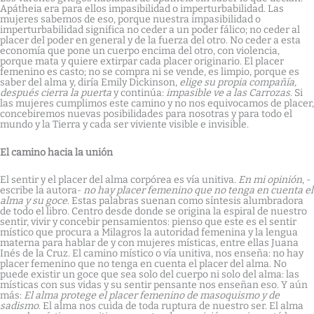
Apátheia era para ellos impasibilidad o imperturbabilidad. Las
mujeres sabemos de eso, porque nuestra impasibilidad o
imperturbabilidad significa no ceder a un poder fálico; no ceder al
placer del poder en general y de la fuerza del otro. No ceder a esta
economía que pone un cuerpo encima del otro, con violencia,
porque mata y quiere extirpar cada placer originario. El placer
femenino es casto; no se compra ni se vende, es limpio, porque es
saber del alma y, diría Emily Dickinson,
elige su propia compañía,
después cierra la puerta
y continúa:
impasible ve a las Carrozas
. Si
las mujeres cumplimos este camino y no nos equivocamos de placer,
concebiremos nuevas posibilidades para nosotras y para todo el
mundo y la Tierra y cada ser viviente visible e invisible.
El camino hacia la unión
El sentir y el placer del alma corpórea es vía unitiva.
En mi opinión
, -
escribe la autora-
no hay placer femenino que no tenga en cuenta el
alma y su goce
. Estas palabras suenan como síntesis alumbradora
de todo el libro. Centro desde donde se origina la espiral de nuestro
sentir, vivir y concebir pensamientos: pienso que este es el sentir
místico que procura a Milagros la autoridad femenina y la lengua
materna para hablar de y con mujeres místicas, entre ellas Juana
Inés de la Cruz. El camino místico o vía unitiva, nos enseña: no hay
placer femenino que no tenga en cuenta el placer del alma. No
puede existir un goce que sea solo del cuerpo ni solo del alma: las
místicas con sus vidas y su sentir pensante nos enseñan eso. Y aún
más:
El alma protege el placer femenino de masoquismo y de
sadismo
. El alma nos cuida de toda ruptura de nuestro ser. El alma