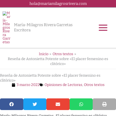
Ir
hola@mariamilagrosrivera.com
al
contenido
María-Milagros Rivera Garretas
Escritora
Inicio
Otros textos
Reseña de Antonietta Potente sobre «El placer femenino es
clitórico»
Reseña de Antonietta Potente sobre «El placer femenino es
clitórico»
3 marzo 2022
Opiniones de Lectoras
,
Otros textos
María-Milagros Rivera Garretas,
El placer femenino es clitórico.