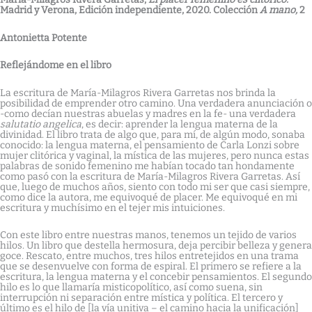
Madrid y Verona, Edición independiente, 2020. Colección
A mano,
2
Antonietta Potente
Reflejándome en el libro
La escritura de María-Milagros Rivera Garretas nos brinda la
posibilidad de emprender otro camino. Una verdadera anunciación o
-como decían nuestras abuelas y madres en la fe- una verdadera
salutatio angelica
, es decir: aprender la lengua materna de la
divinidad. El libro trata de algo que, para mí, de algún modo, sonaba
conocido: la lengua materna, el pensamiento de Carla Lonzi sobre
mujer clitórica y vaginal, la mística de las mujeres, pero nunca estas
palabras de sonido femenino me habían tocado tan hondamente
como pasó con la escritura de María-Milagros Rivera Garretas. Así
que, luego de muchos años, siento con todo mi ser que casi siempre,
como dice la autora, me equivoqué de placer. Me equivoqué en mi
escritura y muchísimo en el tejer mis intuiciones.
Con este libro entre nuestras manos, tenemos un tejido de varios
hilos. Un libro que destella hermosura, deja percibir belleza y genera
goce. Rescato, entre muchos, tres hilos entretejidos en una trama
que se desenvuelve con forma de espiral. El primero se refiere a la
escritura, la lengua materna y el concebir pensamientos. El segundo
hilo es lo que llamaría misticopolítico, así como suena, sin
interrupción ni separación entre mística y política. El tercero y
último es el hilo de [la vía unitiva – el camino hacia la unificación]