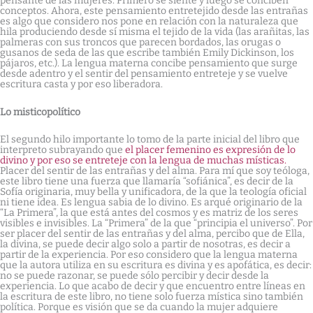
pensante de las mujeres. Primero se siente y luego se conciben
conceptos. Ahora, este pensamiento entretejido desde las entrañas
es algo que considero nos pone en relación con la naturaleza que
hila produciendo desde sí misma el tejido de la vida (las arañitas, las
palmeras con sus troncos que parecen bordados, las orugas o
gusanos de seda de las que escribe también Emily Dickinson, los
pájaros, etc.). La lengua materna concibe pensamiento que surge
desde adentro y el sentir del pensamiento entreteje y se vuelve
escritura casta y por eso liberadora.
Lo misticopolítico
El segundo hilo importante lo tomo de la parte inicial del libro que
interpreto subrayando que
el placer femenino es expresión de lo
divino y por eso se entreteje con la lengua de muchas místicas.
Placer del sentir de las entrañas y del alma. Para mí que soy teóloga,
este libro tiene una fuerza que llamaría “sofiánica”, es decir de la
Sofía originaria, muy bella y unificadora, de la que la teología oficial
ni tiene idea. Es lengua sabia de lo divino. Es arqué originario de la
“La Primera”, la que está antes del cosmos y es matriz de los seres
visibles e invisibles. La “Primera” de la que “principia el universo”. Por
ser placer del sentir de las entrañas y del alma, percibo que de Ella,
la divina, se puede decir algo solo a partir de nosotras, es decir a
partir de la experiencia. Por eso considero que la lengua materna
que la autora utiliza en su escritura es divina y es apofática, es decir:
no se puede razonar, se puede sólo percibir y decir desde la
experiencia. Lo que acabo de decir y que encuentro entre líneas en
la escritura de este libro, no tiene solo fuerza mística sino también
política. Porque es visión que se da cuando la mujer adquiere