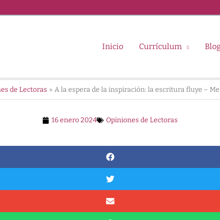
Inicio
Currículum
Blo
es de Lectoras
A la espera de la inspiración: la escritura fluye – M
16 enero 2024
Opiniones de Lectoras