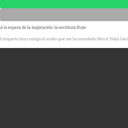
A la espera de la inspiración: la escritura fluye
Comparto hoy contigo el audio que me ha mandado Mercè Vidal García