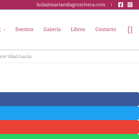
hola@mariamilagrosrivera.com
g
Eventos
Galería
Libros
Contacto
ercè Vidal García