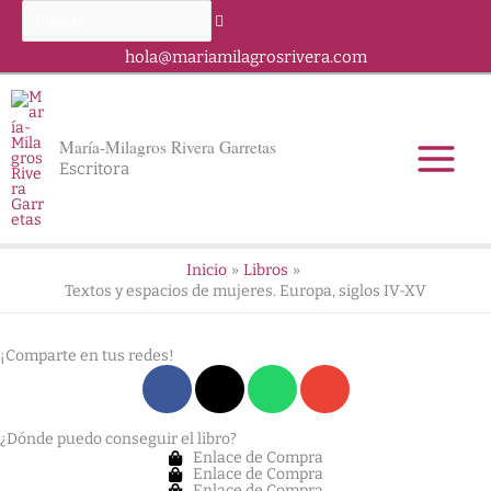
Ir
Buscar
al
…
contenido
hola@mariamilagrosrivera.com
María-Milagros Rivera Garretas
Escritora
Inicio
Libros
Textos y espacios de mujeres. Europa, siglos IV-XV
¡Comparte en tus redes!
¿Dónde puedo conseguir el libro?
Enlace de Compra
Enlace de Compra
Enlace de Compra