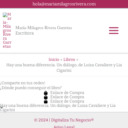
Ir
hola@mariamilagrosrivera.com
al
contenido
María-Milagros Rivera Garretas
Escritora
Inicio
Libros
Hay una buena diferencia. Un diálogo, de Luisa Cavaliere y Lia
Cigarini
¡Comparte en tus redes!
¿Dónde puedo conseguir el libro?
Enlace de Compra
Enlace de Compra
Enlace de Compra
Hay una buena diferencia. Un diálogo, de Luisa Cavaliere y Lia
Cigarini
© 2024 | Digitaliza Tu Negocio®
Aviso Legal