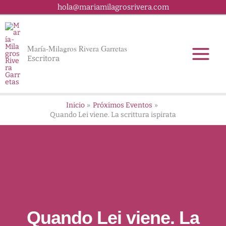
Ir
hola@mariamilagrosrivera.com
al
contenido
María-Milagros Rivera Garretas
Escritora
Inicio
Próximos Eventos
Quando Lei viene. La scrittura ispirata
Quando Lei viene. La